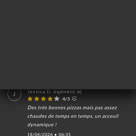
ЬСЯ С
Gilles B. оценил(-а)
G
4/5
27/04/2026
•
08:50
Claude C. оценил(-а)
C
4/5
Les plats sont bons, les prix raisonnables.
22/04/2026
•
09:09
Jessica D. оценил(-а)
J
4/5
Des très bonnes pizzas mais pas assez
chaudes de temps en temps, un acceuil
dynamique !
18/04/2026
•
06:35