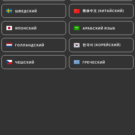
клиентов.
简体中文 (КИТАЙСКИЙ)
简体中文 (КИТАЙСКИЙ)
ШВЕДСКИЙ
ШВЕДСКИЙ
ЯПОНСКИЙ
ЯПОНСКИЙ
АРАБСКИЙ ЯЗЫК
АРАБСКИЙ ЯЗЫК
Marcky B. оценил(-а)
M
5/5
Très bonne prise en charge ! Maintenez la
한국어 (КОРЕЙСКИЙ)
한국어 (КОРЕЙСКИЙ)
ГОЛЛАНДСКИЙ
ГОЛЛАНДСКИЙ
qualité de service !
ЧЕШСКИЙ
ЧЕШСКИЙ
ГРЕЧЕСКИЙ
ГРЕЧЕСКИЙ
15/07/2026
•
04:58
Claire C. оценил(-а)
C
5/5
Endroit parfait pour un dîner en terrasse,
les pizzas sont délicieuses et le service
très sympa
29/06/2026
•
05:10