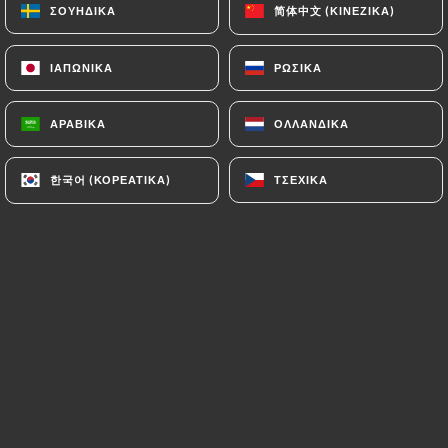
简体中文 (ΚΙΝΈΖΙΚΑ)
简体中文 (ΚΙΝΈΖΙΚΑ)
ΣΟΥΗΔΙΚΆ
ΣΟΥΗΔΙΚΆ
ΙΑΠΩΝΙΚΆ
ΙΑΠΩΝΙΚΆ
ΡΩΣΙΚΆ
ΡΩΣΙΚΆ
Marcky B. βαθμολογήθηκε
M
5/5
ΑΡΑΒΙΚΆ
ΑΡΑΒΙΚΆ
ΟΛΛΑΝΔΙΚΆ
ΟΛΛΑΝΔΙΚΆ
Très bonne prise en charge ! Maintenez la
qualité de service !
한국어 (ΚΟΡΕΆΤΙΚΑ)
한국어 (ΚΟΡΕΆΤΙΚΑ)
ΤΣΈΧΙΚΑ
ΤΣΈΧΙΚΑ
15/07/2026
•
04:58
Claire C. βαθμολογήθηκε
C
5/5
Endroit parfait pour un dîner en terrasse,
les pizzas sont délicieuses et le service
très sympa
29/06/2026
•
05:10