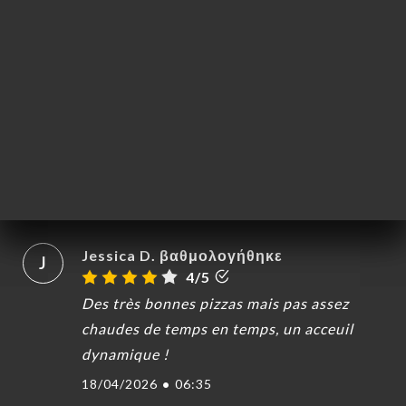
Gilles B. βαθμολογήθηκε
G
4/5
27/04/2026
•
08:50
Claude C. βαθμολογήθηκε
C
4/5
Les plats sont bons, les prix raisonnables.
22/04/2026
•
09:09
Jessica D. βαθμολογήθηκε
J
4/5
Des très bonnes pizzas mais pas assez
chaudes de temps en temps, un acceuil
dynamique !
18/04/2026
•
06:35