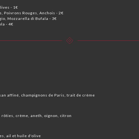
lives - 1€
, Poivrons Rouges, Anchois - 2€
io, Mozzarella di Bufala - 3€
la - 4€
san affiné, champignons de Paris, trait de crème
rôties, crème, aneth, oignon, citron
, ail et huile d'olive