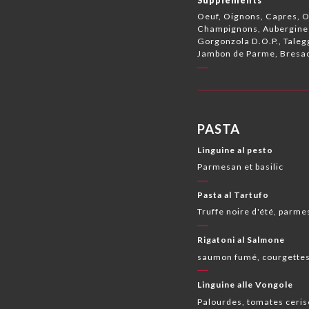
Suppléments
Oeuf, Oignons, Capres, O
Champignons, Aubergines
Gorgonzola D.O.P., Talegg
Jambon de Parme, Bresao
PASTA
Linguine al pesto
Parmesan et basilic
Pasta al Tartufo
Truffe noire d'été, parme
Rigatoni al Salmone
saumon fumé, courgettes 
Linguine alle Vongole
Palourdes, tomates cerises