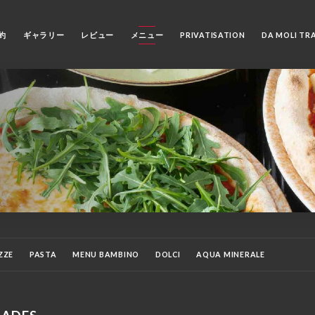
約
ギャラリー
レビュー
メニュー
PRIVATISATION
DA MOLI TR
ZZE
PASTA
MENU BAMBINO
DOLCI
AQUA MINERALE
IGESTIVI
VINS AU VERRE
VINI
CAFFE
THE, INFUSO