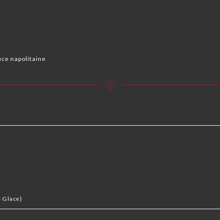
f
uce napolitaine
 Glace)