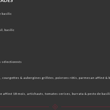
LADES
 basilic
il, basilic
 sélectionnés
 courgettes & aubergines grillées, poivrons rôtis, parmesan affiné & 
affiné 18 mois, artichauts, tomates cerises, burrata & pesto de basil