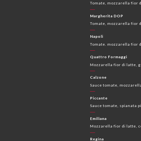
Tomate, mozzarella fior di
Margherita DOP
Tomate, mozzarella fior di
Napoli
Tomate. mozzarella fior di
Quattro Formaggi
Mozzarella fior di latte,
Calzone
Sauce tomate, mozzarella
Piccante
Sauce tomate, spianata pi
Emiliana
Mozzarella fior di latte, 
Regina