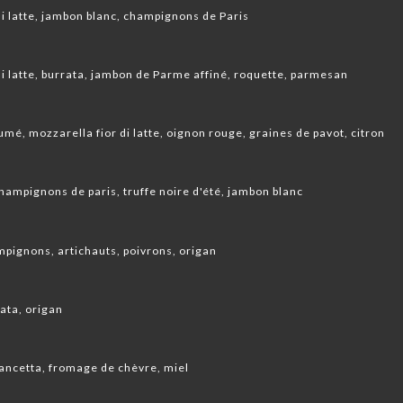
i latte, jambon blanc, champignons de Paris
i latte, burrata, jambon de Parme affiné, roquette, parmesan
é, mozzarella fior di latte, oignon rouge, graines de pavot, citron
 champignons de paris, truffe noire d'été, jambon blanc
pignons, artichauts, poivrons, origan
rata, origan
 pancetta, fromage de chèvre, miel