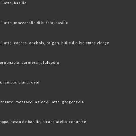
 latte, basilic
 latte, mozzarella di bufala, basilic
 latte, câpres. anchois, origan. huile d'olive extra vierge
 gorgonzola, parmesan, taleggio
, jambon blanc, oeuf
ccante, mozzarella fior di latte, gorgonzola
coppa, pesto de basilic, stracciatella, roquette