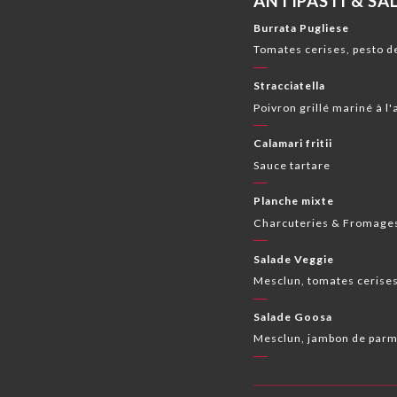
ANTIPASTI & SA
Burrata Pugliese
Tomates cerises, pesto de
Stracciatella
Poivron grillé mariné à l'a
Calamari fritii
Sauce tartare
Planche mixte
Charcuteries & Fromages
Salade Veggie
Mesclun, tomates cerises,
Salade Goosa
Mesclun, jambon de parme 