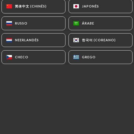
简体中文 (CHINÊS)
简体中文 (CHINÊS)
JAPONÊS
JAPONÊS
RUSSO
RUSSO
ÁRABE
ÁRABE
한국어 (COREANO)
한국어 (COREANO)
NEERLANDÊS
NEERLANDÊS
CHECO
CHECO
GREGO
GREGO